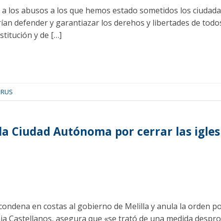
o a los abusos a los que hemos estado sometidos los ciudada
ían defender y garantiazar los derehos y libertades de todo
titución y de […]
IRUS
 la Ciudad Autónoma por cerrar las igles
 condena en costas al gobierno de Melilla y anula la orden po
ia Castellanos, asegura que «se trató de una medida despr