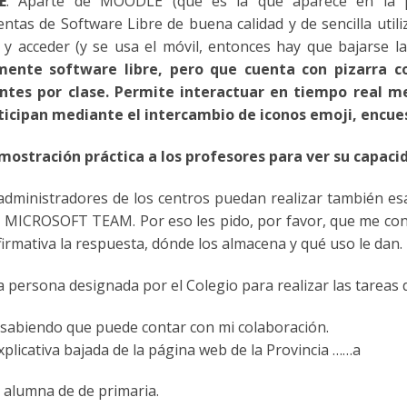
E
. Aparte de MOODLE
(que es la que aparece en la
tas de Software Libre de buena calidad y de sencilla utili
 y acceder (
y
se usa el móvil, entonces hay que bajarse la
nte software libre, pero que cuenta con pizarra c
ntes por clase.
P
ermite interactuar en tiempo real med
ticipan mediante el intercambio de iconos emoji, encues
mostración práctica a
los
profesores para ver su capaci
dministradores de los centros puedan realizar también esa 
e MICROSOFT TEAM. Por eso les pido, por favor, que me conte
irmativa la respuesta, dónde los almacena y qué uso le dan.
a persona designada por el Colegio para realizar las tareas
, sabiendo que puede contar con mi colaboración.
xplicativa bajada de la página web de la Provincia ……a
 alumna de de primaria.