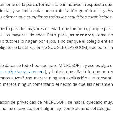
talmente de la parca, formalista e inmotivada respuesta que
icial, y se limita a dar una contestación genérica:
“…
y des
os afirmar que cumplimos todos los requisitos establecidos 
ierto para los mayores de edad, que tampoco, porque para 
 de los mayores de edad. Pero para
los menores
, como no
o tutores lo hagan por ellos, a no ser que el colegio entien
ligatorio la utilización de GOOGLE CLASROOM) que por el me
n de datos de todo tipo que hace MICROSOFT , y eso es algo 
/es-mx/privacystatement
), y habría que añadir lo que no re
os suyos? ¿no merece ninguna explicación ese consentimie
¿no merece ningún comentario el hecho de que las herrami
laración de privacidad de MICROSOFT se habrá quedado mu
 no me equivoco, tiene algún hijo como alumno del colegio.