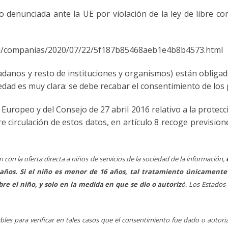
nunciada ante la UE por violación de la ley de libre com
al/companias/2020/07/22/5f187b85468aeb1e4b8b4573.html
dadanos y resto de instituciones y organismos) están obligado
edad es muy clara: se debe recabar el consentimiento de lo
uropeo y del Consejo de 27 abril 2016 relativo a la protecci
re circulación de estos datos, en artículo 8 recoge previsio
ión con la oferta directa a niños de servicios de la sociedad de la información,
ños. Si el niño es menor de 16 años, tal tratamiento únicamente se
obre el niño, y solo en la medida en que se dio o autoriz
ó. Los Estados
les para verificar en tales casos que el consentimiento fue dado o autoriza