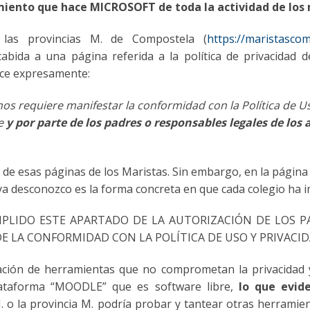
miento que hace MICROSOFT de toda la actividad de los
las provincias M. de Compostela (
https://maristascom
a cabida a una página referida a la política de privacidad
dice expresamente:
nos requiere manifestar la conformidad con la Política de U
e
y por parte de los padres o responsables legales de los
a de esas páginas de los Maristas. Sin embargo, en la págin
ue ya desconozco es la forma concreta en que cada colegio ha
PLIDO ESTE APARTADO DE LA AUTORIZACIÓN DE LOS PADRES
E LA CONFORMIDAD CON LA POLÍTICA DE USO Y PRIVACI
ización de herramientas que no comprometan la privacidad y
ataforma “MOODLE” que es software libre,
lo que evide
M. o la provincia M. podría probar y tantear otras herrami