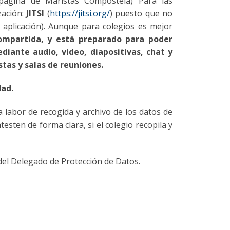
 página de Maristas Compostela)
Para las
zación:
JITSI
(
https://jitsi.org/
) puesto que no
 aplicación). Aunque para colegios es mejor
ompartida, y está preparado para poder
iante audio, video, diapositivas, chat y
tas y salas de reuniones.
dad.
labor de recogida y archivo de los datos de
sten de forma clara, si el colegio recopila y
 del Delegado de Protección de Datos.