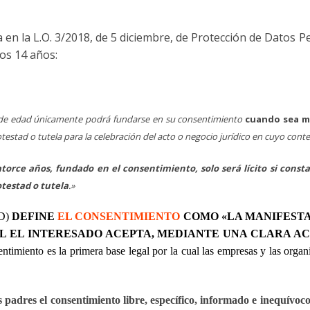
 en la L.O. 3/2018, de 5 diciembre, de Protección de Datos P
os 14 años:
r de edad únicamente podrá fundarse en su consentimiento
cuando sea m
ia potestad o tutela para la celebración del acto o negocio jurídico en cuyo co
orce años, fundado en el consentimiento, solo será lícito si consta e
otestad o tutela
.»
PD)
DEFINE
EL
CONSENTIMIENTO
COMO «LA MANIFESTA
L EL INTERESADO ACEPTA, MEDIANTE UNA CLARA AC
entimiento es la primera base legal por la cual las empresas y las organ
s padres el consentimiento libre, específico, informado e inequ