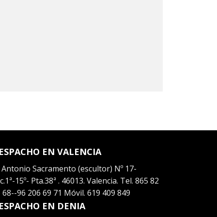
ESPACHO EN VALENCIA
 Antonio Sacramento (escultor) Nº 17-
c.1ª-15º- Pta.38ª . 46013. Valencia. Tel. 865 82
 68--96 206 69 71 Móvil. 619 409 849
ESPACHO EN DENIA