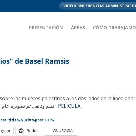
VIDEOCONFERENCIAS ADMINISTRACIÓ
PRESENTACIÓN
ÁREAS
CÓMO TRABAJAMO
os" de Basel Ramsis
obre las mujeres palestinas a los dos lados de la línea de t
فيلم وثائقي تم تصويره عام ٢٠٠٦ عن النساء الفلسطينيات علي جانبي خط الهدنة.
PELICULA
%post_title%&url=%post_url%
egram
Reddit
GNUSOCIAL