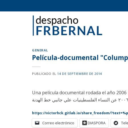
Skip
to
content
GENERAL
Película-documental "Columpi
PUBLICADO EL
14 DE SEPTIEMBRE DE 2014
Una película documental rodada el año 2006 s
https://victorhck.gitlab.io/share_freedom/?text=
Correo electrónico
DIASPORA
Tel