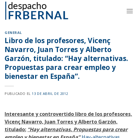
Skip
to
content
GENERAL
Libro de los profesores, Vicenç
Navarro, Juan Torres y Alberto
Garzón, titulado: “Hay alternativas.
Propuestas para crear empleo y
bienestar en España”.
PUBLICADO EL
13 DE ABRIL DE 2012
Interesante y controvertido libro de los profesores,
Vicenç Navarro, Juan Torres y Alberto Garzón,
titulado:
“Hay alternativas. Propuestas para crear
empleo y bienestar en España”.
Hay-alternativas