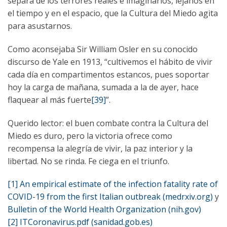
separa de los terrores reales e imaginarios, lejanos en
el tiempo y en el espacio, que la Cultura del Miedo agita
para asustarnos.
Como aconsejaba Sir William Osler en su conocido
discurso de Yale en 1913, “cultivemos el hábito de vivir
cada día en compartimentos estancos, pues soportar
hoy la carga de mañana, sumada a la de ayer, hace
flaquear al más fuerte
[39]
”.
Querido lector: el buen combate contra la Cultura del
Miedo es duro, pero la victoria ofrece como
recompensa la alegría de vivir, la paz interior y la
libertad. No se rinda. Fe ciega en el triunfo.
[1]
An empirical estimate of the infection fatality rate of
COVID-19 from the first Italian outbreak (medrxiv.org)
y
Bulletin of the World Health Organization (nih.gov)
[2]
ITCoronavirus.pdf (sanidad.gob.es)