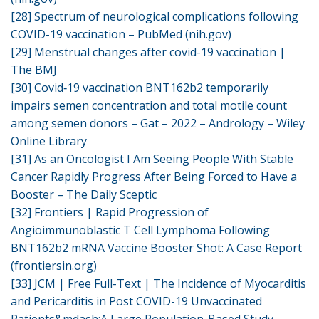
[28]
Spectrum of neurological complications following
COVID-19 vaccination – PubMed (nih.gov)
[29]
Menstrual changes after covid-19 vaccination |
The BMJ
[30]
Covid‐19 vaccination BNT162b2 temporarily
impairs semen concentration and total motile count
among semen donors – Gat – 2022 – Andrology – Wiley
Online Library
[31]
As an Oncologist I Am Seeing People With Stable
Cancer Rapidly Progress After Being Forced to Have a
Booster – The Daily Sceptic
[32]
Frontiers | Rapid Progression of
Angioimmunoblastic T Cell Lymphoma Following
BNT162b2 mRNA Vaccine Booster Shot: A Case Report
(frontiersin.org)
[33]
JCM | Free Full-Text | The Incidence of Myocarditis
and Pericarditis in Post COVID-19 Unvaccinated