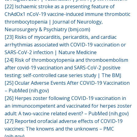
[22]
Ischaemic stroke as a presenting feature of
ChAdOx1 nCoV-19 vaccine-induced immune thrombotic
thrombocytopenia | Journal of Neurology,
Neurosurgery & Psychiatry (bmj.com)
[23]
Risks of myocarditis, pericarditis, and cardiac
arrhythmias associated with COVID-19 vaccination or
SARS-CoV-2 infection | Nature Medicine
[24]
Risk of thrombocytopenia and thromboembolism
after covid-19 vaccination and SARS-CoV-2 positive
testing: self-controlled case series study | The BMJ
[25]
Ocular Adverse Events After COVID-19 Vaccination
– PubMed (nih.gov)
[26]
Herpes zoster following COVID-19 vaccination in
an immunocompetent and vaccinated for herpes zoster
adult: A two-vaccine related event? – PubMed (nih.gov)
[27]
Reported orofacial adverse effects of COVID‐19
vaccines: The knowns and the unknowns – PMC
(nih.gov)