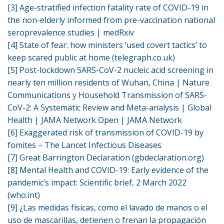
[3]
Age-stratified infection fatality rate of COVID-19 in
the non-elderly informed from pre-vaccination national
seroprevalence studies | medRxiv
[4]
State of fear: how ministers ‘used covert tactics’ to
keep scared public at home (telegraph.co.uk)
[5]
Post-lockdown SARS-CoV-2 nucleic acid screening in
nearly ten million residents of Wuhan, China | Nature
Communications
y
Household Transmission of SARS-
CoV-2: A Systematic Review and Meta-analysis | Global
Health | JAMA Network Open | JAMA Network
[6]
Exaggerated risk of transmission of COVID-19 by
fomites – The Lancet Infectious Diseases
[7]
Great Barrington Declaration (gbdeclaration.org)
[8]
Mental Health and COVID-19: Early evidence of the
pandemic’s impact: Scientific brief, 2 March 2022
(who.int)
[9]
¿Las medidas físicas, como el lavado de manos o el
uso de mascarillas, detienen o frenan la propagación