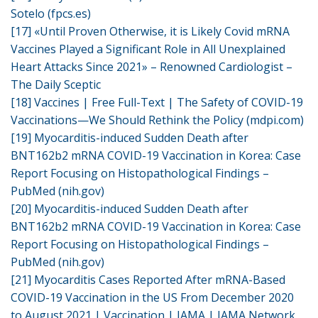
Sotelo (fpcs.es)
[17]
«Until Proven Otherwise, it is Likely Covid mRNA
Vaccines Played a Significant Role in All Unexplained
Heart Attacks Since 2021» – Renowned Cardiologist –
The Daily Sceptic
[18]
Vaccines | Free Full-Text | The Safety of COVID-19
Vaccinations—We Should Rethink the Policy (mdpi.com)
[19]
Myocarditis-induced Sudden Death after
BNT162b2 mRNA COVID-19 Vaccination in Korea: Case
Report Focusing on Histopathological Findings –
PubMed (nih.gov)
[20]
Myocarditis-induced Sudden Death after
BNT162b2 mRNA COVID-19 Vaccination in Korea: Case
Report Focusing on Histopathological Findings –
PubMed (nih.gov)
[21]
Myocarditis Cases Reported After mRNA-Based
COVID-19 Vaccination in the US From December 2020
to August 2021 | Vaccination | JAMA | JAMA Network