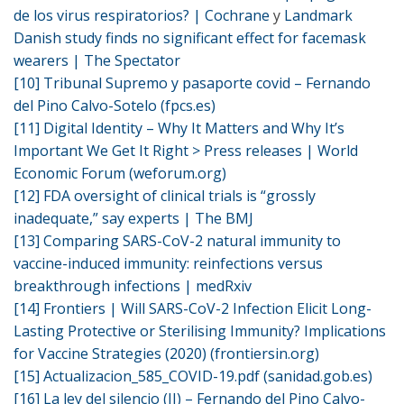
de los virus respiratorios? | Cochrane
y
Landmark
Danish study finds no significant effect for facemask
wearers | The Spectator
[10]
Tribunal Supremo y pasaporte covid – Fernando
del Pino Calvo-Sotelo (fpcs.es)
[11]
Digital Identity – Why It Matters and Why It’s
Important We Get It Right > Press releases | World
Economic Forum (weforum.org)
[12]
FDA oversight of clinical trials is “grossly
inadequate,” say experts | The BMJ
[13]
Comparing SARS-CoV-2 natural immunity to
vaccine-induced immunity: reinfections versus
breakthrough infections | medRxiv
[14]
Frontiers | Will SARS-CoV-2 Infection Elicit Long-
Lasting Protective or Sterilising Immunity? Implications
for Vaccine Strategies (2020) (frontiersin.org)
[15]
Actualizacion_585_COVID-19.pdf (sanidad.gob.es)
[16]
La ley del silencio (II) – Fernando del Pino Calvo-