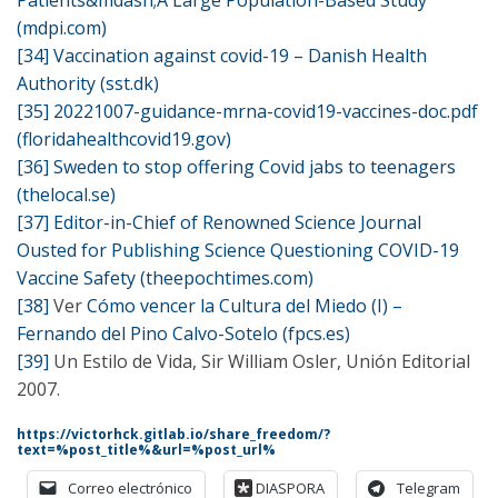
Patients&mdash;A Large Population-Based Study
(mdpi.com)
[34]
Vaccination against covid-19 – Danish Health
Authority (sst.dk)
[35]
20221007-guidance-mrna-covid19-vaccines-doc.pdf
(floridahealthcovid19.gov)
[36]
Sweden to stop offering Covid jabs to teenagers
(thelocal.se)
[37]
Editor-in-Chief of Renowned Science Journal
Ousted for Publishing Science Questioning COVID-19
Vaccine Safety (theepochtimes.com)
[38]
Ver
Cómo vencer la Cultura del Miedo (I) –
Fernando del Pino Calvo-Sotelo (fpcs.es)
[39]
Un Estilo de Vida, Sir William Osler, Unión Editorial
2007.
https://victorhck.gitlab.io/share_freedom/?
text=%post_title%&url=%post_url%
Correo electrónico
DIASPORA
Telegram